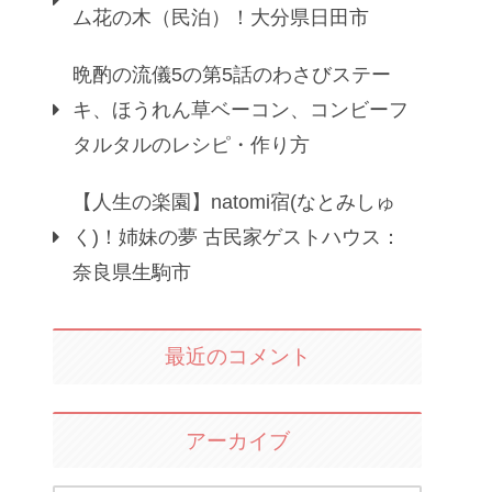
ム花の木（民泊）！大分県日田市
晩酌の流儀5の第5話のわさびステー
キ、ほうれん草ベーコン、コンビーフ
タルタルのレシピ・作り方
【人生の楽園】natomi宿(なとみしゅ
く)！姉妹の夢 古民家ゲストハウス：
奈良県生駒市
最近のコメント
アーカイブ