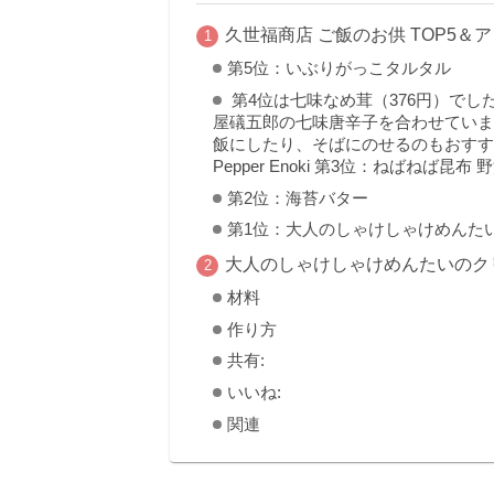
久世福商店 ご飯のお供 TOP5＆
第5位：いぶりがっこタルタル
第4位は七味なめ茸（376円）でし
屋礒五郎の七味唐辛子を合わせていま
飯にしたり、そばにのせるのもおすすめ。 
Pepper Enoki 第3位：ねばねば昆布 
第2位：海苔バター
第1位：大人のしゃけしゃけめんた
大人のしゃけしゃけめんたいのク
材料
作り方
共有:
いいね:
関連