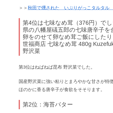
＞＞
秋田で燻された いぶりがっこタルタル 1
第4位は七味なめ茸（376円）で
県の八幡屋礒五郎の七味唐辛子を
卵をのせて卵なめ茸ご飯にしたり
世福商店 七味なめ茸 480g Kuzefu
野沢菜
第3位はねばねば昆布 野沢菜でした。
国産野沢菜に強い粘りとまろやかな甘さが特
ほのかに香る唐辛子が食欲をそそります。
第2位：海苔バター