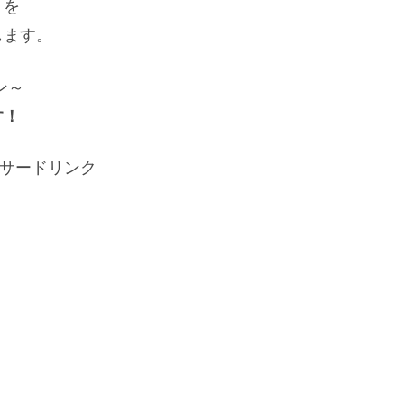
りを
します。
ン～
す！
サードリンク