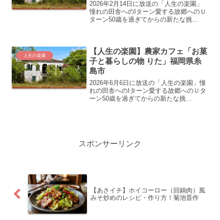
2026年2月14日に放送の「人生の楽園」
憧れの田舎へのIターン愛する故郷へのＵ
ターン50歳を過ぎてからの新たな挑
戦…。“自分にとっての人生の楽園”を見
つけ、充実した第二の人生を歩む人たち
の暮らしぶりを美しい風景や美味しい食
【人生の楽園】農家カフェ「お菓
べ物などと共に紹...
人生の楽園
子と暮らしの物 りた」福岡県糸
島市
2026年6月6日に放送の「人生の楽園」憧
れの田舎へのIターン愛する故郷へのＵタ
ーン50歳を過ぎてからの新たな挑
戦…。“自分にとっての人生の楽園”を見
つけ、充実した第二の人生を歩む人たち
の暮らしぶりを美しい風景や美味しい食
べ物などと共に紹介...
スポンサーリンク
【あさイチ】ホイコーロー（回鍋肉）風
みそ炒めのレシピ・作り方！菊池晋作