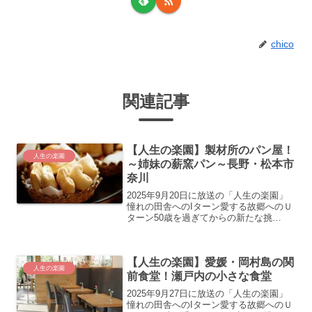
chico
関連記事
【人生の楽園】製材所のパン屋！
人生の楽園
～姉妹の薪窯パン～長野・松本市
奈川
2025年9月20日に放送の「人生の楽園」
憧れの田舎へのIターン愛する故郷へのＵ
ターン50歳を過ぎてからの新たな挑
戦…。“自分にとっての人生の楽園”を見
つけ、充実した第二の人生を歩む人たち
の暮らしぶりを美しい風景や美味しい食
【人生の楽園】愛媛・岡村島の関
べ物などと共に紹...
人生の楽園
前食堂！瀬戸内の小さな食堂
2025年9月27日に放送の「人生の楽園」
憧れの田舎へのIターン愛する故郷へのＵ