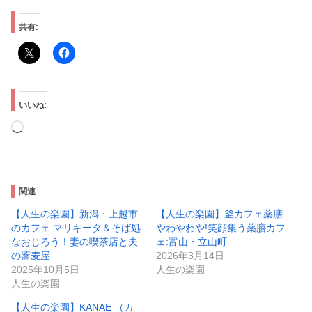
共有:
いいね:
読
み
込
み
関連
中…
【人生の楽園】新潟・上越市
【人生の楽園】釜カフェ薬膳
のカフェ マリキータ＆そば処
やわやわや!笑顔集う薬膳カフ
なおじろう！妻の喫茶店と夫
ェ:富山・立山町
の蕎麦屋
2026年3月14日
2025年10月5日
人生の楽園
人生の楽園
【人生の楽園】KANAE （カ