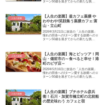
ターン50歳を過ぎてからの新たな挑
戦…。“自分にとっての人生の楽園”を見
つけ、充実した第二の人生を歩む人たち
の暮らしぶりを美しい風景や美味しい食
【人生の楽園】釜カフェ薬膳 や
べ物などと共に紹...
人生の楽園
わやわや!笑顔集う薬膳カフェ:富
山・立山町
2026年3月21日に放送の「人生の楽園」
憧れの田舎へのIターン愛する故郷へのＵ
ターン50歳を過ぎてからの新たな挑
戦…。“自分にとっての人生の楽園”を見
つけ、充実した第二の人生を歩む人たち
の暮らしぶりを美しい風景や美味しい食
【人生の楽園】海とピッツア！岡
べ物などと共に紹...
人生の楽園
山・備前市の～食べると幸せ！港
町のピザ店～
2026年5月16日に放送の「人生の楽園」
憧れの田舎へのIターン愛する故郷へのＵ
ターン50歳を過ぎてからの新たな挑
戦…。“自分にとっての人生の楽園”を見
つけ、充実した第二の人生を歩む人たち
の暮らしぶりを美しい風景や美味しい食
【人生の楽園】プチホテル彦兵
べ物などと共に紹...
人生の楽園
衛！石川・加賀市橋立町の北前船
の歴史味わう カフェと宿