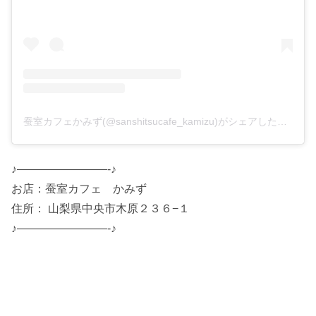
蚕室カフェかみず(@sanshitsucafe_kamizu)がシェアした投稿
♪————————-♪
お店：蚕室カフェ かみず
住所： 山梨県中央市木原２３６−１
♪————————-♪