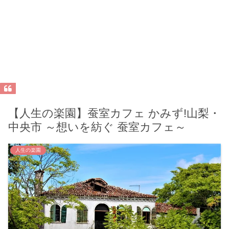
【人生の楽園】蚕室カフェ かみず!山梨・
中央市 ～想いを紡ぐ 蚕室カフェ～
人生の楽園