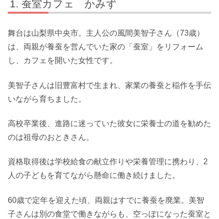
蚕室カフェ かみず
舞台は山梨県中央市。主人公の風間美智子さん（73歳）
は、両親が養蚕を営んでいた家の「蚕室」をリフォーム
し、カフェを開いた女性です。
美智子さんは旧豊富村で生まれ、家業の養蚕と稲作を手伝
いながら育ちました。
高校卒業後、進路に迷っていた彼女に栄養士の道を勧めた
のは祖母のおときさん。
資格取得後は学校給食の献立作りや栄養管理に携わり、2
人の子どもを育てながら懸命に働き続けました。
60歳で定年を迎えた頃、両親はすでに養蚕を廃業。美智
子さんは別の食堂で働きながらも、空っぽになった蚕室と