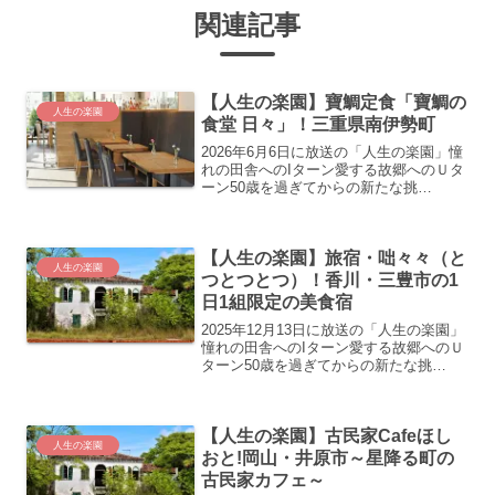
関連記事
【人生の楽園】寶鯛定食「寶鯛の
人生の楽園
食堂 日々」！三重県南伊勢町
2026年6月6日に放送の「人生の楽園」憧
れの田舎へのIターン愛する故郷へのＵタ
ーン50歳を過ぎてからの新たな挑
戦…。“自分にとっての人生の楽園”を見
つけ、充実した第二の人生を歩む人たち
の暮らしぶりを美しい風景や美味しい食
【人生の楽園】旅宿・咄々々（と
べ物などと共に紹介...
人生の楽園
つとつとつ）！香川・三豊市の1
日1組限定の美食宿
2025年12月13日に放送の「人生の楽園」
憧れの田舎へのIターン愛する故郷へのＵ
ターン50歳を過ぎてからの新たな挑
戦…。“自分にとっての人生の楽園”を見
つけ、充実した第二の人生を歩む人たち
の暮らしぶりを美しい風景や美味しい食
【人生の楽園】古民家Cafeほし
べ物などと共に...
人生の楽園
おと!岡山・井原市～星降る町の
古民家カフェ～