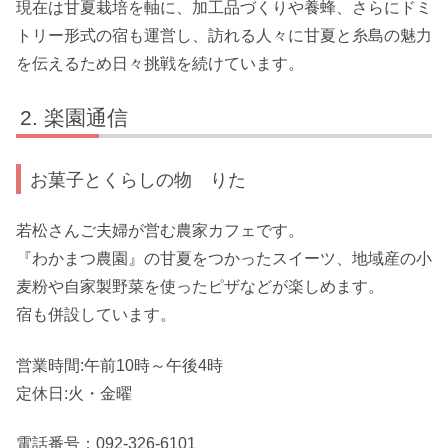
現在は甘夏栽培を軸に、加工品づくりや養蜂、さらにドミ
トリー形式の宿も運営し、訪れる人々に甘夏と糸島の魅力
を伝えるため日々挑戦を続けています。
楽園通信
お菓子とくらしの物 りた
若松さんご夫婦が営む農家カフェです。
『わかまつ農園』の甘夏をつかったスイーツ、地域産の小
麦粉や自家製野菜を使ったピザなどが楽しめます。
宿も併設しています。
営業時間:午前10時～午後4時
定休日:火・金曜
電話番号：092-326-6101