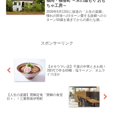
福岡・福智町 ～木の温もり おも
ちゃ工房～
2026年6月13日に放送の「人生の楽園」
憧れの田舎へのIターン愛する故郷へのＵ
ターン50歳を過ぎてからの新たな挑
戦…。“自分にとっての人生の楽園”を見
つけ、充実した第二の人生を歩む人たち
の暮らしぶりを美しい風景や美味しい食
べ物などと共に紹...
スポンサーリンク
【オモウマい店】千葉の中華ときわ苑！
3世代で作る60種：塩ラーメン、オムラ
イスほか
【人生の楽園】寶鯛定食「寶鯛の食堂
日々」！三重県南伊勢町