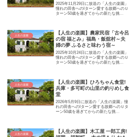
2025年11月29日に放送の「人生の楽園」
憧れの田舎へのIターン愛する故郷へのＵ
ターン50歳を過ぎてからの新たな挑
戦…。“自分にとっての人生の楽園”を見
つけ、充実した第二の人生を歩む人たち
の暮らしぶりを美しい風景や美味しい食
【人生の楽園】農家民宿「古今呂
べ物などと共に...
人生の楽園
の宿 福とみ」福島・飯舘村～夫
婦の夢 ふるさと味わう宿～
2025年10月24日に放送の「人生の楽園」
憧れの田舎へのIターン愛する故郷へのＵ
ターン50歳を過ぎてからの新たな挑
戦…。“自分にとっての人生の楽園”を見
つけ、充実した第二の人生を歩む人たち
の暮らしぶりを美しい風景や美味しい食
【人生の楽園】ひろちゃん食堂!
べ物などと共に...
人生の楽園
兵庫・多可町の山里の釣りめし食
堂
2026年5月9日に放送の「人生の楽園」憧
れの田舎へのIターン愛する故郷へのＵタ
ーン50歳を過ぎてからの新たな挑
戦…。“自分にとっての人生の楽園”を見
つけ、充実した第二の人生を歩む人たち
の暮らしぶりを美しい風景や美味しい食
【人生の楽園】木工屋 一郎工房!
べ物などと共に紹介...
人生の楽園