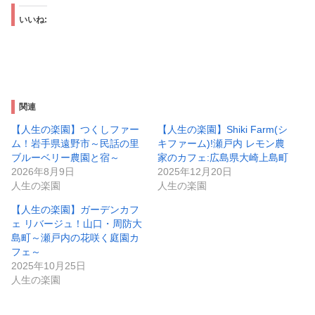
いいね:
関連
【人生の楽園】つくしファー
【人生の楽園】Shiki Farm(シ
ム！岩手県遠野市～民話の里
キファーム)!瀬戸内 レモン農
ブルーベリー農園と宿～
家のカフェ:広島県大崎上島町
2026年8月9日
2025年12月20日
人生の楽園
人生の楽園
【人生の楽園】ガーデンカフ
ェ リバージュ！山口・周防大
島町～瀬戸内の花咲く庭園カ
フェ～
2025年10月25日
人生の楽園