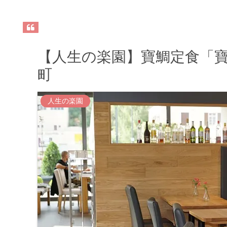
【人生の楽園】寶鯛定食「寶
町
人生の楽園