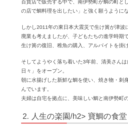
百貨店で販売する中で、南伊勢町が鯛の町と
の店で鯛料理を出したい」と強く願うように
しかし2011年の東日本大震災で生け簀が津波
廃業も考えましたが、子どもたちの進学時期
生け簀の復旧、稚魚の購入、アルバイトを掛
そしてようやく落ち着いた3年前、清美さん
日々」をオープン。
朝に水揚げした新鮮な鯛を使い、焼き物・刺身
んでいます。
夫婦は自宅を拠点に、美味しい鯛と南伊勢町
人生の楽園/h2> 寶鯛の食