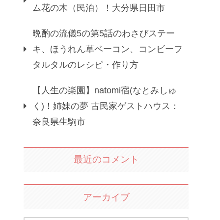
ム花の木（民泊）！大分県日田市
晩酌の流儀5の第5話のわさびステー
キ、ほうれん草ベーコン、コンビーフ
タルタルのレシピ・作り方
【人生の楽園】natomi宿(なとみしゅ
く)！姉妹の夢 古民家ゲストハウス：
奈良県生駒市
最近のコメント
アーカイブ