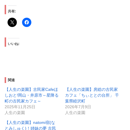
共有:
いいね:
関連
【人生の楽園】古民家Cafeほ
【人生の楽園】房総の古民家
しおと!岡山・井原市～星降る
カフェ「ちぃととの台所」 千
町の古民家カフェ～
葉県睦沢町
2025年11月25日
2026年7月9日
人生の楽園
人生の楽園
【人生の楽園】natomi宿(な
とみしゅく)！姉妹の夢 古民