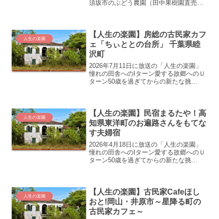
須坂市のぶどう農園（田中果樹園直売
所）が取り上げられていたので通販、お
取寄せなどの紹介をします。
【人生の楽園】房総の古民家カフ
人生の楽園
ェ「ちぃととの台所」 千葉県睦
沢町
2026年7月11日に放送の「人生の楽園」
憧れの田舎へのIターン愛する故郷へのＵ
ターン50歳を過ぎてからの新たな挑
戦…。“自分にとっての人生の楽園”を見
つけ、充実した第二の人生を歩む人たち
の暮らしぶりを美しい風景や美味しい食
【人生の楽園】民宿まるたや！高
べ物などと共に紹...
人生の楽園
知県東洋町のお遍路さんをもてな
す夫婦宿
2026年4月18日に放送の「人生の楽園」
憧れの田舎へのIターン愛する故郷へのＵ
ターン50歳を過ぎてからの新たな挑
戦…。“自分にとっての人生の楽園”を見
つけ、充実した第二の人生を歩む人たち
の暮らしぶりを美しい風景や美味しい食
【人生の楽園】古民家Cafeほし
べ物などと共に紹...
人生の楽園
おと!岡山・井原市～星降る町の
古民家カフェ～