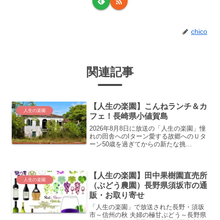
chico
関連記事
【人生の楽園】こんねランチ＆カ
人生の楽園
フェ！長崎県小値賀島
2026年8月8日に放送の「人生の楽園」憧
れの田舎へのIターン愛する故郷へのＵタ
ーン50歳を過ぎてからの新たな挑
戦…。“自分にとっての人生の楽園”を見
つけ、充実した第二の人生を歩む人たち
の暮らしぶりを美しい風景や美味しい食
【人生の楽園】田中果樹園直売所
べ物などと共に紹介...
人生の楽園
（ぶどう農園）長野県須坂市の通
販・お取り寄せ
「人生の楽園」で放送された長野・須坂
市～信州の秋 夫婦の極甘ぶどう～長野県