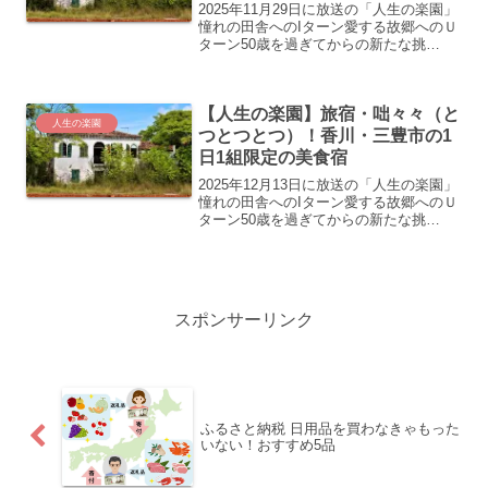
2025年11月29日に放送の「人生の楽園」
憧れの田舎へのIターン愛する故郷へのＵ
ターン50歳を過ぎてからの新たな挑
戦…。“自分にとっての人生の楽園”を見
つけ、充実した第二の人生を歩む人たち
の暮らしぶりを美しい風景や美味しい食
【人生の楽園】旅宿・咄々々（と
べ物などと共に...
人生の楽園
つとつとつ）！香川・三豊市の1
日1組限定の美食宿
2025年12月13日に放送の「人生の楽園」
憧れの田舎へのIターン愛する故郷へのＵ
ターン50歳を過ぎてからの新たな挑
戦…。“自分にとっての人生の楽園”を見
つけ、充実した第二の人生を歩む人たち
の暮らしぶりを美しい風景や美味しい食
べ物などと共に...
スポンサーリンク
ふるさと納税 日用品を買わなきゃもった
いない！おすすめ5品