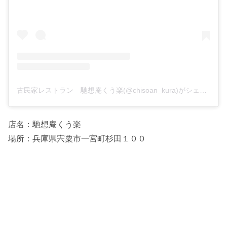
古民家レストラン 馳想庵くう楽(@chisoan_kura)がシェアした投稿
店名：馳想庵くう楽
場所：兵庫県宍粟市一宮町杉田１００