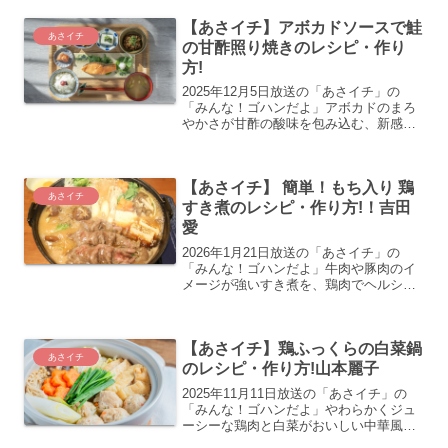
【あさイチ】アボカドソースで鮭
あさイチ
の甘酢照り焼きのレシピ・作り
方!
2025年12月5日放送の「あさイチ」の
「みんな！ゴハンだよ」アボカドのまろ
やかさが甘酢の酸味を包み込む、新感覚
の和洋ミックス照り焼き緑川鮎香さんの
万能アボカドソース＆さけの甘酢照り焼
き アボカドソースのレシピ・作り方の紹
【あさイチ】 簡単！もち入り 鶏
介をします
あさイチ
すき煮のレシピ・作り方!！吉田
愛
2026年1月21日放送の「あさイチ」の
「みんな！ゴハンだよ」牛肉や豚肉のイ
メージが強いすき煮を、鶏肉でヘルシー
にアレンジ！料理研究家の吉田愛さんの
簡単！ヘルシー！もち入り 鶏すき煮のレ
シピ・作り方の紹介をします
【あさイチ】鶏ふっくらの白菜鍋
あさイチ
のレシピ・作り方!山本麗子
2025年11月11日放送の「あさイチ」の
「みんな！ゴハンだよ」やわらかくジュ
ーシーな鶏肉と白菜がおいしい中華風の
鍋。体が温まる優しい味です。山本麗子