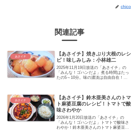
chico
関連記事
【あさイチ】焼きぶり大根のレシ
あさイチ
ピ！味しみしみ：小林雄二
2025年11月19日放送の「あさイチ」の
「みんな！ゴハンだよ」煮る時間はたっ
たの5～10分。味の濃淡は自由自在！日
本料理店主 小林雄二さんの焼きぶり大根
のレシピ・作り方の紹介をします
【あさイチ】鈴木亜美さんのトマ
あさイチ
ト麻婆豆腐のレシピ！トマトで酸
味さわやか
2026年1月20日放送の「あさイチ」の
「みんな！ゴハンだよ」トマトで酸味さ
わやか！鈴木亜美さんのトマト麻婆豆腐
のレシピ・作り方の紹介をします