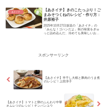
さんの鶏ふっくらの白菜鍋のレシピ・作
り方の紹介をします
【あさイチ】きのこたっぷり！ご
あさイチ
まみそつくねのレシピ・作り方：
井原裕子
2025年10月27日放送の「あさイチ」の
「みんな！ゴハンだよ」秋の味覚をぎゅ
っと詰め込んだ、冷めても美味しいお弁
当向けおかず料理研究家・井原裕子さん
のきのこたっぷり！ごまみそつくねのレ
シピ・作り方の紹介をします
スポンサーリンク
【あさイチ】半干し大根と豚肉のうま煮
のレシピ！上田淳子
【あさイチ】トマトと卵のふんわり中華
オムレツのレシピ！チンバンユウ