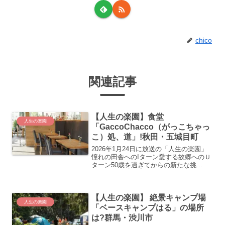
chico
関連記事
【人生の楽園】食堂
人生の楽園
「GaccoChacco（がっこちゃっ
こ）処、道」!秋田・五城目町
2026年1月24日に放送の「人生の楽園」
憧れの田舎へのIターン愛する故郷へのＵ
ターン50歳を過ぎてからの新たな挑
戦…。“自分にとっての人生の楽園”を見
つけ、充実した第二の人生を歩む人たち
の暮らしぶりを美しい風景や美味しい食
【人生の楽園】 絶景キャンプ場
べ物などと共に紹...
人生の楽園
「ベースキャンプはる」の場所
は?群馬・渋川市