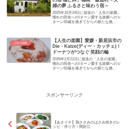
婦の夢 ふるさと味わう宿～
2025年10月24日に放送の「人生の楽園」
憧れの田舎へのIターン愛する故郷へのＵ
ターン50歳を過ぎてからの新たな挑
戦…。“自分にとっての人生の楽園”を見
つけ、充実した第二の人生を歩む人たち
の暮らしぶりを美しい風景や美味しい食
【人生の楽園】愛媛・新居浜市の
べ物などと共に...
人生の楽園
Die・Katze(ディー・カッチェ)！
ドーナツがつなぐ 笑顔の輪
2026年2月21日に放送の「人生の楽園」
憧れの田舎へのIターン愛する故郷へのＵ
ターン50歳を過ぎてからの新たな挑
戦…。“自分にとっての人生の楽園”を見
つけ、充実した第二の人生を歩む人たち
の暮らしぶりを美しい風景や美味しい食
べ物などと共に紹...
スポンサーリンク
【あさイチ】鶏ささみのはさみ焼きのレ
シピ・作り方！関好江