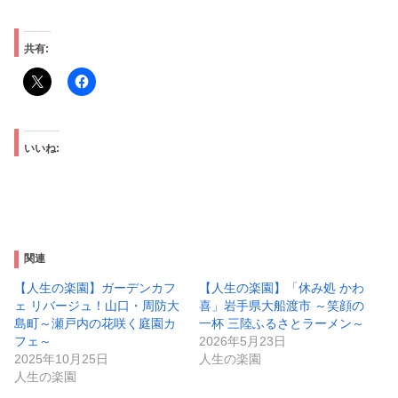
共有:
いいね:
関連
【人生の楽園】ガーデンカフ
【人生の楽園】「休み処 かわ
ェ リバージュ！山口・周防大
喜」岩手県大船渡市 ～笑顔の
島町～瀬戸内の花咲く庭園カ
一杯 三陸ふるさとラーメン～
フェ～
2026年5月23日
2025年10月25日
人生の楽園
人生の楽園