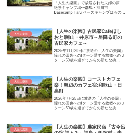
「人生の楽園」で放送された夫婦の夢
絶景キャンプ場〜群馬・渋川市
Basecamp Haru ベースキャンプはるの場
所などの紹介です。
【人生の楽園】古民家Cafeほし
人生の楽園
おと!岡山・井原市～星降る町の
古民家カフェ～
2025年11月29日に放送の「人生の楽園」
憧れの田舎へのIターン愛する故郷へのＵ
ターン50歳を過ぎてからの新たな挑
戦…。“自分にとっての人生の楽園”を見
つけ、充実した第二の人生を歩む人たち
の暮らしぶりを美しい風景や美味しい食
【人生の楽園】コーストカフェ
べ物などと共に...
人生の楽園
楽！海辺のカフェ宿:和歌山・日
高町
2026年7月25日に放送の「人生の楽園」
憧れの田舎へのIターン愛する故郷へのＵ
ターン50歳を過ぎてからの新たな挑
戦…。“自分にとっての人生の楽園”を見
つけ、充実した第二の人生を歩む人たち
の暮らしぶりを美しい風景や美味しい食
【人生の楽園】農家民宿「古今呂
べ物などと共に紹...
人生の楽園
の宿 福とみ」福島・飯舘村～夫