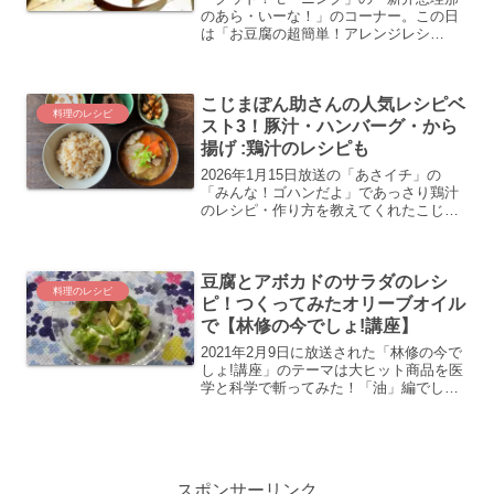
のあら・いーな！」のコーナー。この日
は「お豆腐の超簡単！アレンジレシ
ピ」。料理教室などを開き豆腐の魅力を
国内外に発信している日本豆腐マイスタ
ー協会の理事を務める豆腐創作料理研究
こじまぽん助さんの人気レシピベ
家山口はるのさんの豆腐のアレ...
料理のレシピ
スト3！豚汁・ハンバーグ・から
揚げ :鶏汁のレシピも
2026年1月15日放送の「あさイチ」の
「みんな！ゴハンだよ」であっさり鶏汁
のレシピ・作り方を教えてくれたこじま
ぽん助さんが気になったので紹介しま
す。
豆腐とアボカドのサラダのレシ
料理のレシピ
ピ！つくってみたオリーブオイル
で【林修の今でしょ!講座】
2021年2月9日に放送された「林修の今で
しょ!講座」のテーマは大ヒット商品を医
学と科学で斬ってみた！「油」編でし
た。その中で便秘がちな人におすすめし
ていたのが、オリーブオイルを使った豆
腐とアボカドのサラダのレシピでした。
私も便秘がちなので...
スポンサーリンク