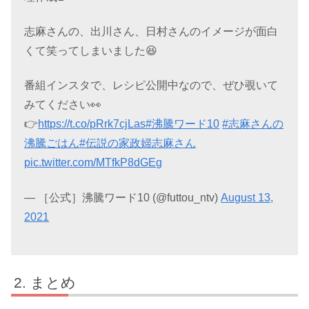
志麻さんの、出川さん、日村さんのイメージが面白
くて笑ってしまいました😆
番組インスタで、レシピ公開中なので、ぜひ覗いて
みてください👀
👉
https://t.co/pRrk7cjLas
#沸騰ワード10
#志麻さんの
沸騰ごはん
#伝説の家政婦志麻さん
pic.twitter.com/MTfkP8dGEg
— ［公式］沸騰ワード10 (@futtou_ntv)
August 13,
2021
まとめ