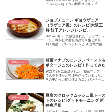
「みんなのきょうの料理ランキング 材
料別ベスト100レシピ 」という本です。
きょうの料理の公式サイトでユーザーが
「お気に入り登録」をした のべ登録数
ジョブチューン ギョウザニア
830万件のうち上位1...
料理のレシピ
（ラザニア風）のレシピ!大阪王
将 餃子アレンジレシピ。
2025年6月8日に放送された「ジョブチュ
ーン」我が社の看板商品で目指せ太鼓
判！絶品・アレンジレシピGP企業の担当
者が看板商品の魅力をさらに引き出すア
レンジレシピを提案！明星食品『チャル
メラ』、大塚食品『ボンカレー』、大阪
相葉マナブのニンジンペースト＆
王将『冷凍・羽根つ...
料理のレシピ
ポタージュのレシピ！作ってみた
2021年2月に放送された「相葉マナブ」
で人参を使った料理を作っていました。
その中から万能に使えるニンジンペース
トとそのペーストを使った人参ポタージ
ュと人参プリンのレシピを紹介します。
また、実際につくってみましたのでその
豆腐のクロックムッシュ風トース
様子もおしらせします...
料理のレシピ
トのレシピ!グッドモーニング 新
井恵理那
「グッド！モーニング」の「新井恵理那