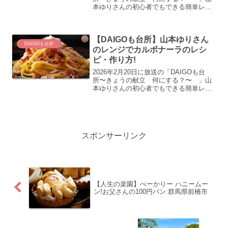
本ゆりさんの初心者でもできる簡単レシ
ピフライパン1つ！長崎ちゃんぽんのレシ
ピ・作り方の紹介です！
【DAIGOも台所】山本ゆりさん
DAIGOも台所
のレンジでカルボナーラのレシ
ピ・作り方!
2026年2月20日に放送の「DAIGOも台
所〜きょうの献立 何にする？〜 」山
本ゆりさんの初心者でもできる簡単レシ
ピレンジでカルボナーラのレシピ・作り
方の紹介です！
スポンサーリンク
【人生の楽園】べーかりー ハニームー
ン!お父さんの100円パン:群馬県前橋市