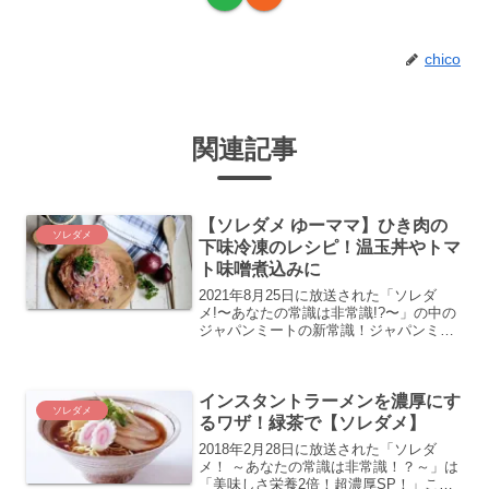
chico
関連記事
【ソレダメ ゆーママ】ひき肉の
ソレダメ
下味冷凍のレシピ！温玉丼やトマ
ト味噌煮込みに
2021年8月25日に放送された「ソレダ
メ!〜あなたの常識は非常識!?〜」の中の
ジャパンミートの新常識！ジャパンミー
トの激安の得ジャンボパック 牛豚合びき
肉（1.5㎏）、一般家庭では使い切るのは
大変。そこで、凍作り置きの達人の松本
インスタントラーメンを濃厚にす
有美さんこ...
ソレダメ
るワザ！緑茶で【ソレダメ】
2018年2月28日に放送された「ソレダ
メ！ ～あなたの常識は非常識！？～」は
「美味しさ栄養2倍！超濃厚SP！」ここ