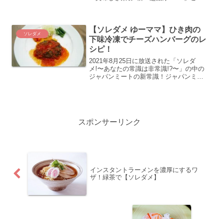
ではインスタントラーメンが濃厚になる
新常識を紹介します。
【ソレダメ ゆーママ】ひき肉の
ソレダメ
下味冷凍でチーズハンバーグのレ
シピ！
2021年8月25日に放送された「ソレダ
メ!〜あなたの常識は非常識!?〜」の中の
ジャパンミートの新常識！ジャパンミー
トの激安の得ジャンボパック 牛豚合びき
肉（1.5㎏）、一般家庭では使い切るのは
大変。そこで、凍作り置きの達人の松本
有美さんこ...
スポンサーリンク
インスタントラーメンを濃厚にするワ
ザ！緑茶で【ソレダメ】