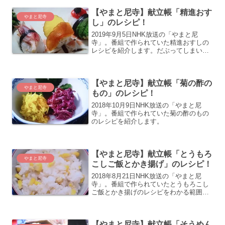
【やまと尼寺】献立帳「精進おす
やまと尼寺
し」のレシピ！
2019年9月5日NHK放送の「やまと尼
寺」。番組で作られていた精進おすしの
レシピを紹介します。だぶってしまいま
したので詳細はこちらをご覧ください
↓★【やまと尼寺】献立帳「精進おすし」
のレシピ！やまと尼寺のレシピ★やまと
【やまと尼寺】献立帳「菊の酢の
尼寺のレシピ
やまと尼寺
もの」のレシピ！
2018年10月9日NHK放送の「やまと尼
寺」。番組で作られていた菊の酢のもの
のレシピを紹介します。
【やまと尼寺】献立帳「とうもろ
やまと尼寺
こしご飯とかき揚げ」のレシピ！
2018年8月21日NHK放送の「やまと尼
寺」。番組で作られていたとうもろこし
ご飯とかき揚げのレシピをわかる範囲で
紹介します。
【やまと尼寺】献立帳「そうめん