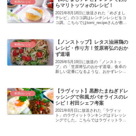
料理のレシピ
らマリトッツォのレシピ！
2021年8月18日に放送された「めざまし
テレビ」のココ調はレンチンレシピをコ
コ調。こちらではtomi_recipeさんが教え
てくれたレンジでつくるおからのマリト
ッツォのレシピについて紹介します。
【ノンストップ】レタス油淋鶏の
料理のレシピ
レシピ・作り方！笠原将弘のおか
ず道場
2026年5月19日に放送の「ノンストッ
プ」の「笠原将弘のおかず道場」食卓の
新しい定番になるような、おかずレシピ
を笠原将弘さんが紹介。レタス油淋鶏の
レシピ・作り方の紹介です！
【ラヴィット】黒酢たまねぎドレ
料理のレシピ
ッシングで和風ガパオライスのレ
シピ！村田シェフ考案
2021年8月日に放送された「ラヴィッ
ト」のラヴィットランキングはドレッシ
ングでした。こちらではラヴィットラン
キングの1位だったキユーピー「テイステ
ィドレッシング 黒酢たまねぎ」を使った
アレンジレシピ。7年連続ミシュラン1つ