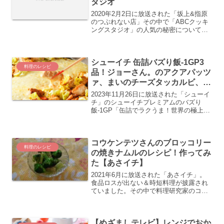
タジオ
2020年2月2日に放送された「坂上&指原
のつぶれない店」その中で「ABCクッキ
ングスタジオ」の人気の秘密について特
集していました。そして。スタジオでふ
わふわスフレパンケーキを作っていまし
たのでレシピを紹介します。
シューイチ 缶詰バズり飯-1GP3
料理のレシピ
品！ジョーさん。のアクアパッツ
ァ、まいのチーズタッカルビ、ま
るみキッチンの酢豚
2023年11月26日に放送された「シューイ
チ」のシューイチプレミアムのバズり
飯-1GP「缶詰でラクうま！世界の極上料
理」をテーマにSNSでバズっている料理
インフルエンサーが対決。紹介されたレ
シピ3品、まいのごはんさんのチーズタッ
コウケンテツさんのブロッコリー
カルビ、ま...
料理のレシピ
の焼きナムルのレシピ！作ってみ
た【あさイチ】
2021年6月に放送された「あさイチ」。
食品ロスが出ない＆時短料理が披露され
ていました。その中で料理研究家のコウ
ケンテツさんがブロッコリーの房だけで
なく茎も使ったブロッコリーの焼きナム
ルを作っていました。わたしも実際につ
【めざましテレビ】レンジでおか
くってみましたのでブ...