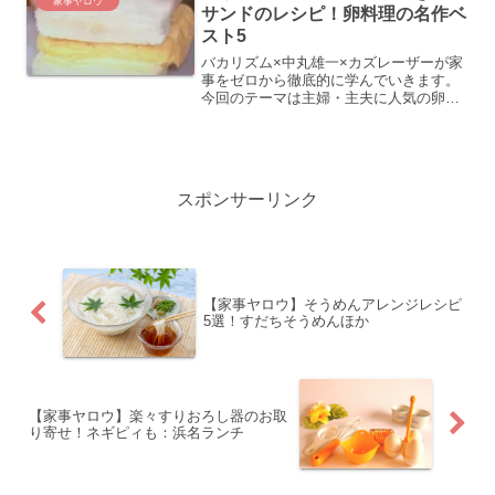
家事ヤロウ
サンドのレシピ！卵料理の名作ベ
スト5
バカリズム×中丸雄一×カズレーザーが家
事をゼロから徹底的に学んでいきます。
今回のテーマは主婦・主夫に人気の卵料
理の名作ベスト5親子芸人・完熟フレッシ
ュの自宅で、簡単で美味しい卵料理を作
ります。ここでは天のやの厚焼き玉子サ
ンドのレシピを紹介し...
スポンサーリンク
【家事ヤロウ】そうめんアレンジレシピ
5選！すだちそうめんほか
【家事ヤロウ】楽々すりおろし器のお取
り寄せ！ネギピィも：浜名ランチ