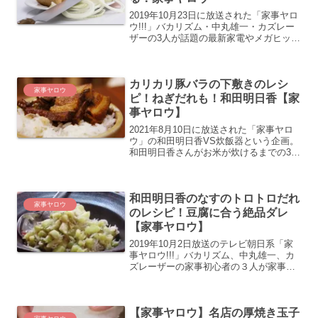
2019年10月23日に放送された「家事ヤロ
ウ!!!」バカリズム・中丸雄一・カズレー
ザーの3人が話題の最新家電やメガヒット
商品を実際に使ってみてガチンコ評価し
ていました。いろいろな家電を紹介して
いたのですがタルタルソースも作れるぶ
カリカリ豚バラの下敷きのレシ
んぶんチョ...
家事ヤロウ
ピ！ねぎだれも！和田明日香【家
事ヤロウ】
2021年8月10日に放送された「家事ヤロ
ウ」の和田明日香VS炊飯器という企画。
和田明日香さんがお米が炊けるまでの38
分で夏の晩ご飯4品を作ります！こちらで
はカリカリ豚バラの下敷きのレシピの作
り方を紹介します。ネギだれのレシピも
和田明日香のなすのトロトロだれ
必見です。
家事ヤロウ
のレシピ！豆腐に合う絶品ダレ
【家事ヤロウ】
2019年10月2日放送のテレビ朝日系「家
事ヤロウ!!!」バカリズム、中丸雄一、カ
ズレーザーの家事初心者の３人が家事を
学びます。今回は前回好評だった和田明
日香さんにたれを再び作ってもらってい
ました。・豆腐に合うタレ・豚バラ肉に
【家事ヤロウ】名店の厚焼き玉子
合うタレ・パン...