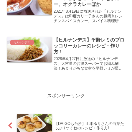
ー、オクラカレーほか
2021年8月19日に放送された「ヒルナン
デス」は印度カリー子さんの超簡単レン
チンスパイスカレー。スパイス料理研究
家 印度カリー子さんが教える史上最速超
簡単レンチンカレーのレシピ。こちらで
は子供の食べさせたい野菜克服カレーの
【ヒルナンデス】平野レミのブロ
レシピのまとめ。...
ヒルナンデス
ッコリーカレーのレシピ・作り
方！
2026年4月27日に放送の「ヒルナンデ
ス」大容量のお得スーパーでお悩み解
決！あまりがちな食材を平野レミが驚き
アレンジ！冷凍ブロッコリーがメイン料
理に大変身！こちらではブロッコリーカ
レー（華麗なるカレー）の紹介です！
スポンサーリンク
【DAIGOも台所】山本ゆりさんの白菜た
っぷりつくねのレシピ・作り方!