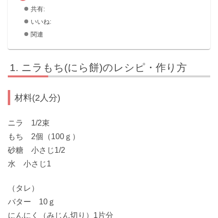
共有:
いいね:
関連
ニラもち(にら餅)のレシピ・作り方
材料(2人分)
ニラ 1/2束
もち 2個（100ｇ）
砂糖 小さじ1/2
水 小さじ1
（タレ）
バター 10ｇ
にんにく（みじん切り）1片分