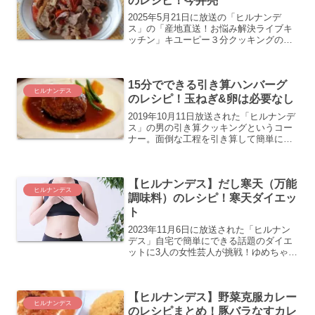
のレシピ！今井亮
2025年5月21日に放送の「ヒルナンデ
ス」の「産地直送！お悩み解決ライブキ
ッチン」キユーピー３分クッキングの今
井亮先生が旬の食材のお悩みをズバッと
解決！今回は「トマト」を使って、すぐ
マネできる絶品時短レシピを披露！＜産
15分でできる引き算ハンバーグ
地直送！お悩み解決ラ...
ヒルナンデス
のレシピ！玉ねぎ&卵は必要なし
2019年10月11日放送された「ヒルナンデ
ス」の男の引き算クッキングというコー
ナー。面倒な工程を引き算して簡単にお
いしく料理を作ります。挑戦するのは料
理をほとんど作ったことがないという杉
野遥亮さん。教えてくれるのは、科学す
【ヒルナンデス】だし寒天（万能
る料理研究家、さ...
ヒルナンデス
調味料）のレシピ！寒天ダイエッ
ト
2023年11月6日に放送された「ヒルナン
デス」自宅で簡単にできる話題のダイエ
ットに3人の女性芸人が挑戦！ゆめちゃん
は寒天食べるだけダイエットに挑戦。そ
の中で紹介されていただし寒天(万能調味
料)のレシピの紹介をします
【ヒルナンデス】野菜克服カレー
ヒルナンデス
のレシピまとめ！豚バラなすカレ