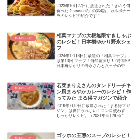
2023年10月27日に放送された「きのう何
食べた？season2」の第4話。カルボナー
ラのレシピの紹介です！
相葉マナブの大根無限すきしゃぶ
料理のレシピ
のレシピ！日本橋ゆかり野永シェ
フ
2024年12月8日に放送の「相葉マナブ」
は第13回 マナブ！自然薯掘り！2時間SP
日本橋ゆかりの野永さんと八王子の中西
ファームで鍋食材探し。2つ目の食材は大
根。こちらでは野永シェフの大根無限す
きしゃぶのレシピ・作り方の紹介をしま
若菜まりえさんのタンドリーチキ
す！
料理のレシピ
ン風まろやかカレーのレシピ！作
ってみた まる得マガジンで紹介
2019年7月9日に放送された「まる得マガ
ジン」は夏にうれしい！コンロ使わず
しっかりレシピ。（2021年6月29日にも
アンコール放送されています。）電子レ
ンジのフル活用で栄養たっぷりのおいし
いごはんが楽しく手軽にいただけます。
ゴッホの玉葱のスープのレシピ！
暑さ知らずの...
料理のレシピ