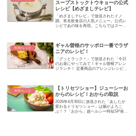
スープストックトウキョーの公式
レシピ【めざましテレビ】
「めざましテレビ」で放送されたイノ
調。有名飲食店の人気メニュー。公式レ
シピであの味を再現。こちらではスープ
ストックトウキョーの「ゴッホの玉葱の
スープ」のレシピの紹介をします！
ギャル曽根のサッポロ一番でラザ
料理のレシピ
ニアのレシピ！
「グッとラック！」で放送された「今日
のお昼にやってみて！ギャル曽根アレン
ジランチ！ 定番商品のアレンジレシピを
ギャル曽根さんが教えてくれます。第1回
の定番商品は「サッポロ一番」こちらで
は牛乳と味噌の相性ばっちり！とろーり
【トリセツショー】ジューシーお
チーズの熱々ラザニア...
料理のレシピ
からのレシピ！おからの取説
2026年4月30日に放送された「あしたが
変わるトリセツショー」は腸がよろこ
ぶ！？「おから」超ヘルシー時短SP発酵
性食物繊維パワーで育菌＆便秘解消！？
こちらではトリセツ流ふわふわジューシ
ーおからのレシピの紹介です！