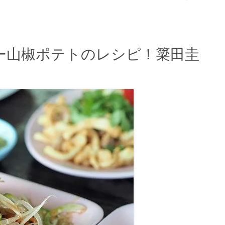
ー山椒ポテトのレシピ！簗田圭