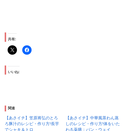
共有:
いいね:
関連
【あさイチ】笠原将弘のとろ
【あさイチ】中華風茶わん蒸
ろ豚汁のレシピ・作り方!長芋
しのレシピ・作り方!体をいた
でシャキ＆トロ
わる薬膳：パン・ウェイ