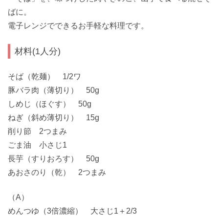
ばに。
電子レンジでできるお手軽な料理です。
材料(1人分)
そば（乾麺） 1/2ワ
豚バラ肉（薄切り） 50g
しめじ（ほぐす） 50g
ねぎ（斜め薄切り） 15g
削り節 2つまみ
ごま油 小さじ1
長芋（すりおろす） 50g
あおさのり（乾） 2つまみ
（A）
めんつゆ（3倍濃縮） 大さじ1＋2/3