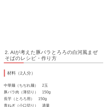
AIが考えた豚バラとろろの白河風まぜ
そばのレシピ・作り方
材料（2人分）
中華麺（ちぢれ麺） 2玉
豚バラ肉（薄切り） 150g
長芋（とろろ用） 150g
青ねぎ（小口切り） 適量