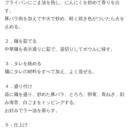
フライパンにごま油を熱し、にんにくを炒めて香りを出
す。
豚バラ肉を加えて中火で炒め、軽く焼き色がついたら火を
止める。
２．麺を茹でる
中華麺を表示通りに茹で、湯切りしてボウルに移す。
３．タレを絡める
麺にタレの材料をすべて加え、よく混ぜる。
４．盛り付け
器に麺を盛り、炒めた豚バラ、とろろ、卵黄、青ねぎ、刻
み海苔、白ごまをトッピングする。
お好みでラー油を垂らす。
５．仕上げ