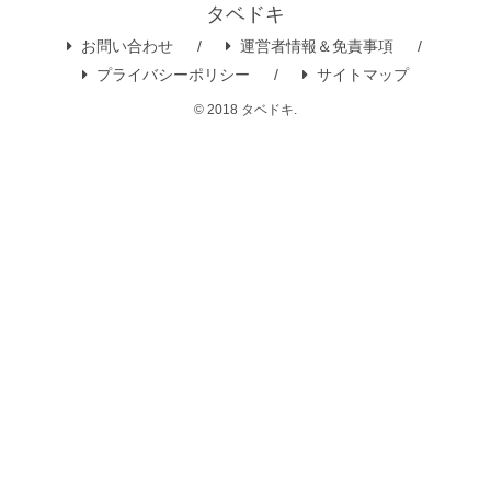
タベドキ
お問い合わせ
運営者情報＆免責事項
プライバシーポリシー
サイトマップ
© 2018 タベドキ.