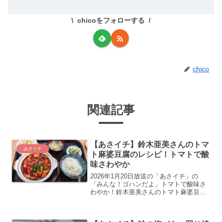
chicoをフォローする
chico
関連記事
【あさイチ】鈴木亜美さんのトマ
あさイチ
ト麻婆豆腐のレシピ！トマトで酸
味さわやか
2026年1月20日放送の「あさイチ」の
「みんな！ゴハンだよ」トマトで酸味さ
わやか！鈴木亜美さんのトマト麻婆豆腐
のレシピ・作り方の紹介をします