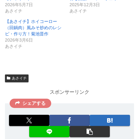
2026年5月7日
2025年12月3日
あさイチ
あさイチ
【あさイチ】ホイコーロー
（回鍋肉）風みそ炒めのレシ
ピ・作り方！菊池晋作
2026年3月6日
あさイチ
あさイチ
スポンサーリンク
シェアする