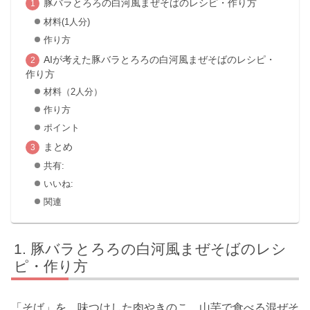
豚バラとろろの白河風まぜそばのレシピ・作り方
材料(1人分)
作り方
AIが考えた豚バラとろろの白河風まぜそばのレシピ・
作り方
材料（2人分）
作り方
ポイント
まとめ
共有:
いいね:
関連
豚バラとろろの白河風まぜそばのレシ
ピ・作り方
「そば」を、味つけした肉やきのこ、山芋で食べる混ぜそ