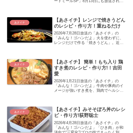
ートミールSP」8月13日にも放送されま
した。食物繊維が豊富でダイエットにも
効果的と言われるオートミールを特集。
こちらではオートミール料理研究家これ
【あさイチ】レンジで焼きうどん
ぞうさんのオ...
あさイチ
のレシピ・作り方！重ねるだけ
2026年7月28日放送の「あさイチ」の
「みんな！ゴハンだよ」火を使わずに、
レンジだけで作る「焼きうどん」。近藤
幸子さんのレンジでOK！重ねるだけで1
皿焼きうどんのレシピ・作り方の紹介を
します
【あさイチ】 簡単！もち入り 鶏
あさイチ
すき煮のレシピ・作り方!！吉田
愛
2026年1月21日放送の「あさイチ」の
「みんな！ゴハンだよ」牛肉や豚肉のイ
メージが強いすき煮を、鶏肉でヘルシー
にアレンジ！料理研究家の吉田愛さんの
簡単！ヘルシー！もち入り 鶏すき煮のレ
シピ・作り方の紹介をします
【あさイチ】みそそぼろ丼のレシ
あさイチ
ピ・作り方!荻野聡士
2026年4月28日放送の「あさイチ」の
「みんな！ゴハンだよ」「ひき肉」が和
洋中で“三変化”!プロの技でまったく別の3