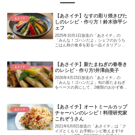
【あさイチ】なすの彩り焼きびた
あさイチ
しのレシピ・作り方！鈴木弥平シ
ェフ
2025年10月1日放送の「あさイチ」の
「みんな！ゴハンだよ」シェフのおうち
ごはん秋の食卓を彩る一品イタリアンの
鈴木弥平シェフのなすの彩り焼きびたし
のレシピ・作り方の紹介をします
【あさイチ】新たまねぎの春巻き
あさイチ
のレシピ・作り方!井澤由美子
2026年4月23日放送の「あさイチ」の
「みんな！ゴハンだよ」旬の新たまねぎ
をベースの具にして、2種類のおかず春巻
き。料理研究家 井澤由美子さんの新たま
ねぎのおかず春巻きのレシピ・作り方の
紹介をします
【あさイチ】オートミールカップ
あさイチ
チャーハンのレシピ！料理研究家
これぞうさん
2021年6月8日放送の「あさイチ」は「ク
イズとくもり お手軽レシピ教えます!オ