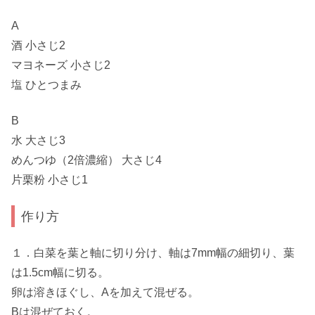
A
酒 小さじ2
マヨネーズ 小さじ2
塩 ひとつまみ
B
水 大さじ3
めんつゆ（2倍濃縮） 大さじ4
片栗粉 小さじ1
作り方
１．白菜を葉と軸に切り分け、軸は7mm幅の細切り、葉
は1.5cm幅に切る。
卵は溶きほぐし、Aを加えて混ぜる。
Bは混ぜておく。