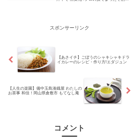
皿に和食は「出過ぎない奥ゆかしさ」み
そそぼろ丼荻野聡士シェフのそぼろ丼の
レシピ・作り方の紹介をします
スポンサーリンク
【あさイチ】ごぼうのシャキシャキドラ
イカレーのレシピ・作り方!エダジュン
【人生の楽園】備中玉島湊鐡屋 わたしの
お茶事 和佳！岡山県倉敷市 もてなし庵
コメント