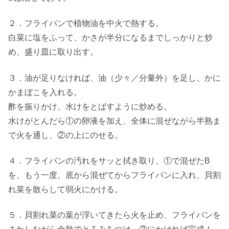
２．フライパンで植物油を中火で熱する。
白菜に塩をふって、かさが半分になるまでしっかりと炒
め、盛り皿に取り出す。
３．油が足りなければ、油（少々／分量外）を足し、かに
かまぼこを入れる。
酢を振りかけ、水けをとばすように炒める。
水けがとんだら①の卵液を加え、全体に混ぜながら半熟ま
で火を通し、②の上にのせる。
４．フライパンの汚れをサッと拭き取り、①で混ぜたB
を、もう一度、底から混ぜてからフライパンに入れ、貝割
れ菜を散らして弱火にかける。
５．貝割れ菜の葉が浮いてきたら火を止め、フライパンを