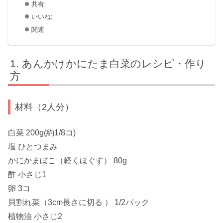
共有:
いいね:
関連
あんかけかにたま白菜のレシピ・作り
方
材料（2人分）
白菜 200g(約1/8コ)
塩 ひとつまみ
かにかまぼこ（軽くほぐす） 80g
酢 小さじ1
卵 3コ
貝割れ菜（3cm長さに切る ） 1/2パック
植物油 小さじ2