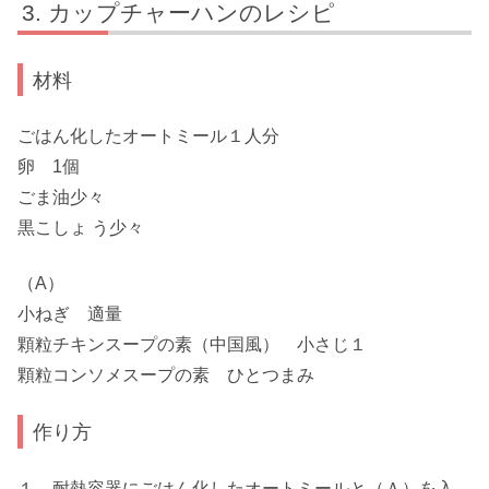
カップチャーハンのレシピ
材料
ごはん化したオートミール１人分
卵 1個
ごま油少々
黒こしょ う少々
（A）
小ねぎ 適量
顆粒チキンスープの素（中国風） 小さじ１
顆粒コンソメスープの素 ひとつまみ
作り方
１．耐熱容器にごはん化したオートミールと（Ａ）を入