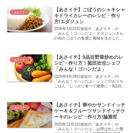
餃子のレシピの紹介をします！2021年8
【あさイチ】ごぼうのシャキシャ
月18日に...
あさイチ
キドライカレーのレシピ・作り
方!エダジュン
2026年1月22日放送の「あさイチ」の
「みんな！ゴハンだよ」エダジュンさん
の旬のごぼうの食感と風味を生かしたご
ぼうのシャキシャキドライカレーのレシ
ピ・作り方の紹介をします
【あさイチ】9品目野菜炒めのレ
あさイチ
シピ・作り方！菰田欣也シェフ
「みんな！ゴハンだよ」
2025年9月29日放送の「あさイチ」の
「みんな！ゴハンだよ」シェフのおうち
ごはん「しっかり食べて健康に！9品目野
菜炒め」「みんな！食べて痩せよう」が
テーマの具だくさん野菜炒め。菰田欣也
シェフの9品目野菜炒めのレシピ・作り方
【あさイチ】華やかサンドイッチ
の紹介をします
あさイチ
ケーキ＆フルーツサンドイッチケ
ーキのレシピ・作り方!脇雅世
2025年12月1日放送の「あさイチ」の
「みんな！ゴハンだよ」お呼ばれした際