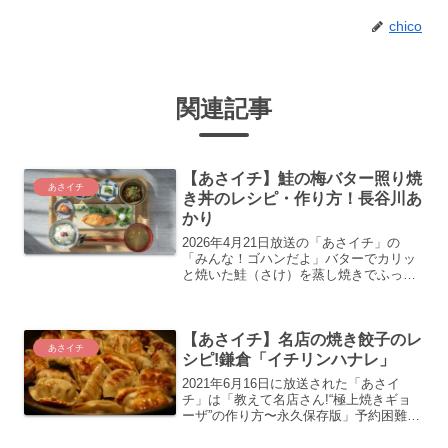
chico
関連記事
【あさイチ】鮭の梅バター照り焼
あさイチ
き丼のレシピ・作り方！長谷川あ
かり
2026年4月21日放送の「あさイチ」の
「みんな！ゴハンだよ」バターでカリッ
と焼いた鮭（さけ）を蒸し焼きでふっく
ら仕上げ、梅干しの塩分と酸味でしっか
り味付け。調味料少なめでコクのある照
り焼きが完成します。料理研究家長谷川
【あさイチ】名店の焼き餃子のレ
あかりさんのご飯が進...
あさイチ
シピ!鎌倉「イチリンハナレ」
2021年6月16日に放送された「あさイ
チ」は「教えて名店さん!“極上焼きギョ
ーザ”の作り方〜永久保存版」予約困難の
名店 鎌倉「イチリンハナレ」の齋藤宏文
シェフが伝授。ここではジュ～シ～焼き