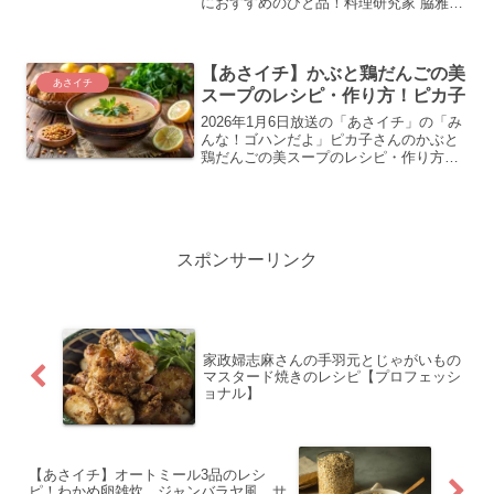
におすすめのひと品！料理研究家 脇雅世
さんの簡単！華やかサンドイッチケーキ
＆フルーツサンドイッチケーキのレシ
ピ・作り方の紹介をします
【あさイチ】かぶと鶏だんごの美
あさイチ
スープのレシピ・作り方！ピカ子
2026年1月6日放送の「あさイチ」の「み
んな！ゴハンだよ」ピカ子さんのかぶと
鶏だんごの美スープのレシピ・作り方の
紹介をします
スポンサーリンク
家政婦志麻さんの手羽元とじゃがいもの
マスタード焼きのレシピ【プロフェッシ
ョナル】
【あさイチ】オートミール3品のレシ
ピ！わかめ卵雑炊、ジャンバラヤ風、サ