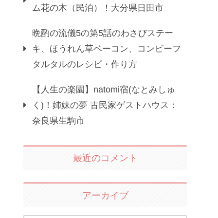
ム花の木（民泊）！大分県日田市
晩酌の流儀5の第5話のわさびステー
キ、ほうれん草ベーコン、コンビーフ
タルタルのレシピ・作り方
【人生の楽園】natomi宿(なとみしゅ
く)！姉妹の夢 古民家ゲストハウス：
奈良県生駒市
最近のコメント
アーカイブ