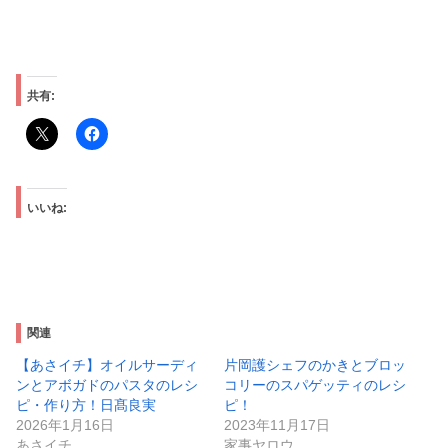
共有:
いいね:
関連
【あさイチ】オイルサーディ
片岡護シェフのかきとブロッ
ンとアボガドのパスタのレシ
コリーのスパゲッティのレシ
ピ・作り方！日髙良実
ピ！
2026年1月16日
2023年11月17日
あさイチ
家事ヤロウ