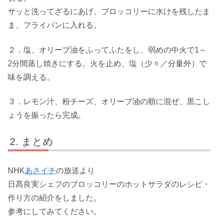
サッと洗ってざるにあげ、ブロッコリーに水けを残したま
ま、フライパンに入れる。
２．塩、オリーブ油をふってふたをし、弱めの中火で1～
2分間蒸し焼きにする。火を止め、塩（少々／分量外）で
味を調える。
３．レモン汁、粉チーズ、オリーブ油の順に混ぜ、黒こし
ょうを振ったら完成。
まとめ
NHK
あさイチ
の放送より
日髙良実シェフのブロッコリーのホットサラダのレシピ・
作り方の紹介をしました。
参考にしてみてください。