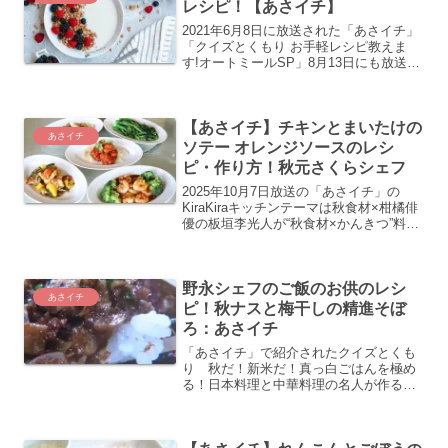
レシピ！【あさイチ】
2021年6月8日に放送された「あさイチ」
「クイズとくもり お手軽レシピ教えま
す!オートミールSP」8月13日にも放送さ
れました。ダイエットにおすすめオート
ミールスイーツ。管理栄養士・フィット
ネストレーナー河村玲子さんがオートミ
【あさイチ】チキンとまいたけの
ールのオーバ...
あさイチ
ソテー オレンジソースのレシ
ピ・作り方！秋元さくらシェフ
2025年10月7日放送の「あさイチ」の
KiraKiraキッチンテーマは秋食材×柑橘俳
優の板垣李光人が“秋食材×かんきつ”料理
に挑戦！そろそろ夏の疲れがドバッと体
にたまってくる時期では？そこで、食欲
そそるさっぱりかんきつと秋の旬食材を
野永シェフのご飯のお供のレシ
組み合...
あさイチ
ピ！秋ナスと梅干しの精進そぼ
ろ：あさイチ
「あさイチ」で紹介されたクイズとくも
り 秋だ！新米だ！真っ白ごはんを極め
る！日本料理と中華料理の名人が作る
「カンタン！なのに、ごはんがおいしす
ぎる」絶品のごはんの“お供の作り方。こ
ちらでは日本料理店店主の野永喜三夫シ