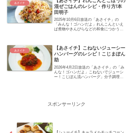
【あさイチ】れんこんとごぼうの
ェフの秋ナスと梅干しのぞ...
あさイチ
混ぜごはんのレシピ・作り方!本
田明子
2025年10月6日放送の「あさイチ」の
「みんな！ゴハンだよ」れんこんといえ
ば煮物やきんぴらなどの和食につかうの
が定番ですが、今回は洋風の混ぜご飯
に。本田明子さんのシャキシャキ食感が
楽しい！れんこん＆ごぼうの混ぜごはん
【あさイチ】こねないジューシー
のレシピ・作り方の紹介...
あさイチ
ハンバーグのレシピ！こじまぽん
助
2026年4月2日放送の「あさイチ」の「み
んな！ゴハンだよ」こねないでジューシ
ー！こじぽん流ハンバーグ」分子調理研
究家 こじまぽん助さんの超簡単！材料2
つこじぽん流☆こねない！ハンバーグの
レシピ・作り方の紹介をします
スポンサーリンク
【シューイチ】キャラメルモッチコーン