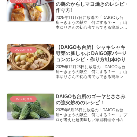
DAIGOも台所
の鶏のからしマヨ焼きのレシピ・
作り方!
2025年11月7日に放送の「DAIGOも台
所〜きょうの献立 何にする？〜 」山
本ゆりさんの初心者でもできる簡単レシ
ピ鶏のからしマヨ焼きのレシピ・作り方
の紹介です！
【DAIGOも台所】シャキシャキ
DAIGOも台所
野菜の豚しゃぶ DAIGO家バージ
ョンのレシピ・作り方!山本ゆり
2025年12月26日に放送の「DAIGOも台
所〜きょうの献立 何にする？〜 」山
本ゆりさんの初心者でもできる簡単レシ
ピ今回はDAIGOさんがこの番組で習っ
て、家で一番作っているという鍋をアレ
ンジを含めて紹介！シャキシャキ野菜の
DAIGOも台所のゴーヤとささみ
豚しゃぶ D...
DAIGOも台所
の強火炒めのレシピ！
2025年6月26日に放送の「DAIGOも台
所〜きょうの献立 何にする？〜 」プ
ロが考えた超美味しい家庭料理今日の献
立テーマは「苦味がうまい！ゴーヤ」。
こちらではゴーヤとささみの強火炒めの
レシピの紹介です！