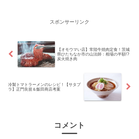
方の紹介です！
スポンサーリンク
【オモウマい店】常陸牛焼肉定食！茨城
県ひたちなか市の山法師：相場の半額!?
炭火焼き肉
冷製トマトラーメンのレシピ！【サタプ
ラ】正門良規＆飯田商店考案
コメント